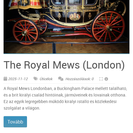
© Flickr - demeeschter
The Royal Mews (London)
2025-11-12
Úticélok
Hozzászólások: 0
A Royal Mews Londonban, a Buckingham Palace mellett található,
és a brit királyi család hintóinak, járműveinek és lovainak otthona.
Ez az egyik legrégebben működő királyi istálló és közlekedési
szolgálat a világon.
Tovább