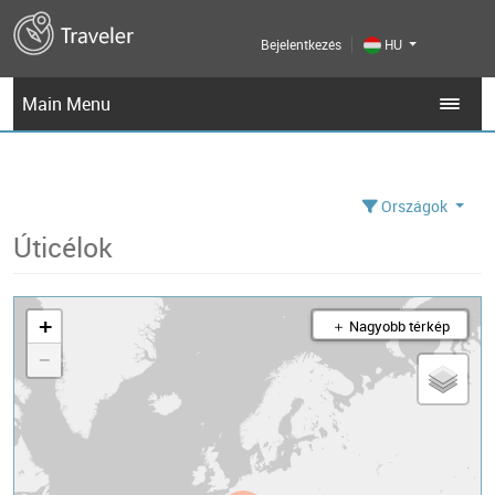
Bejelentkezés
HU
Main Menu
Országok
Úticélok
+
＋ Nagyobb térkép
−