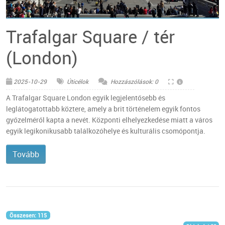
© Pixabay
Trafalgar Square / tér
(London)
2025-10-29
Úticélok
Hozzászólások: 0
A Trafalgar Square London egyik legjelentősebb és
leglátogatottabb köztere, amely a brit történelem egyik fontos
győzelméről kapta a nevét. Központi elhelyezkedése miatt a város
egyik legikonikusabb találkozóhelye és kulturális csomópontja.
Tovább
Összesen: 115