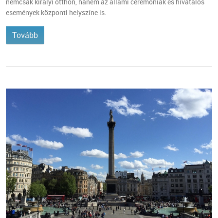
nemcsak királyi otthon, hanem az állami ceremóniák és hivatalos
események központi helyszíne is.
Tovább