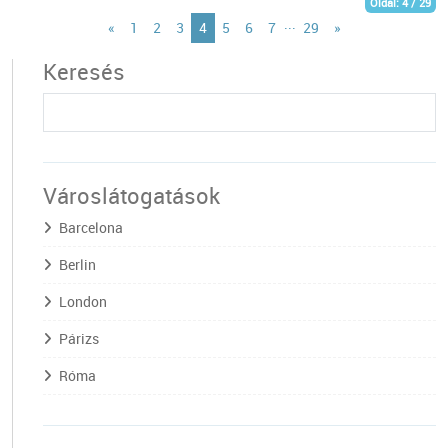
Oldal: 4 / 29
...
«
1
2
3
4
5
6
7
29
»
Keresés
Városlátogatások
Barcelona
Berlin
London
Párizs
Róma