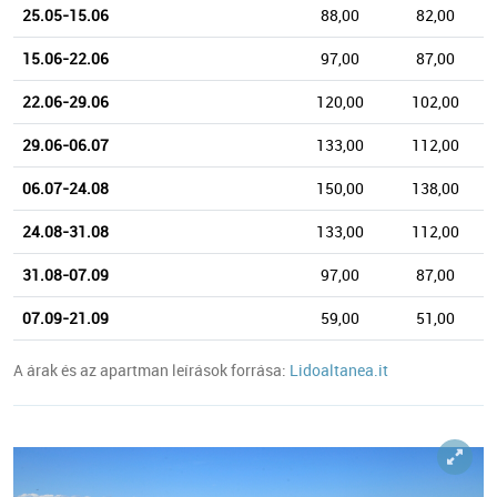
25.05-15.06
88,00
82,00
15.06-22.06
97,00
87,00
22.06-29.06
120,00
102,00
29.06-06.07
133,00
112,00
06.07-24.08
150,00
138,00
24.08-31.08
133,00
112,00
31.08-07.09
97,00
87,00
07.09-21.09
59,00
51,00
A árak és az apartman leírások forrása:
Lidoaltanea.it