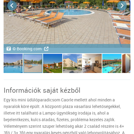
© Booking.com
Információk saját kézből
Egy kis mini üdülőparadicsom Caorle mellett ahol minden a
nyaralók köré épült. A központi pláza vásaŕlási lehetőségekkel,
illetve itt található a Lampo ügynökség irodája is, ahol a
bejelentkezés, kulcs átadás, fizetés, probléma kezelés zajlik.
Véleményem szerint szuper lehetőség akár 2 család részére is 4+
3fő / 3+ 3fő egy nyaralás kevés pénzből való lebonyolításához. A