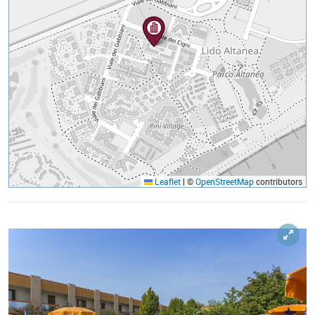
Leaflet
|
©
OpenStreetMap
contributors