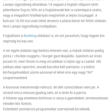
Lampo ügynökség általában 14 nappal a foglalt időpont előtt
jelentkezni fog és 30%-át a foglalásnak kéri a számlájára utalni,
vagy a megadott hitelkártyát megterheli a teljes összeggel. A
kulcsot 16:00 óra után lehet átvenni a pláza belső tér felőli oldalán
lévő Lampo ügynökség irodájában.
Foglalható a
Booking
oldalain is, én ezt javaslom, hogy legyen kis
segítség ha baj van.
A tér egyik oldalán egy beülős étterem van, a másik oldalon pedig
pizza / chicken nuggets / burger gyorskajálda. Ajánlom az óriás
pizzát itt, mert finom is meg olcsóbban is kijön így a család. Aki
jobban akar spórolni, annak kocsiba kell pattanni, s a külső
körfargalmokból szinte azonnal el lehet érni egy nagy "Ali"
szupermarketet.
A kisvonat menetrendje változó, de déli sziesztában nem jár. A
strand nincs messze gyalog sem, át a téren ki a partra.
A főtéren egy emeletes körhinta is várja a gyerekeket, természetesen
minden kör fizetős.
Esténként animációs programokat szerveznek kicsiknek,