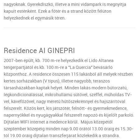
nagyoknak. Gyerekdiszkó, illetve a mini vidámpark is megnyitja
kapuit esténként. Ezek a főtér és a strand között félúton
helyezkednek el egymásik téren.
Residence AI GINEPRI
2007-ben épült, kb. 700 m-re helyezkedik el Lido Altanea
tengerpartjától és kb. 100 m-re a "La Quercia" bevásárló
központhoz. A residence összesen 115 lakásból áll melyek részben
kertes sorházakban (V típus), illetve nagyobb, teraszos
társasházakban kaptak helyet. Minden lakás modern bútorzatú,
légkondicionálással, mikrohullámú sütővel, széffel, műholdas TV-
vel, kávéfőzővel, nagy méretű hűtőszekrénnyel és hajszárítóval
felszerelt. Közös kert, kis játszótér, felnőtt- és gyermekmedence,
napernyőkkel és nyugágyakkal felszerelt napozó és kijelölt parkoló.
Díjtalan WIFI internet a medence körül. Május közepétől
szeptember közepéig minden nap 9.00 órától 13.00 óraig és 15.30-
tól 19.00 óráig díjtalan transzferjárat közlekedik a strandra.