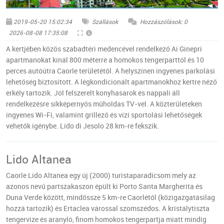
© Flickr - AgenziaLampo
2019-05-20 15:02:34
Szállások
Hozzászólások: 0
2026-08-08 17:35:08
A kertjében közös szabadtéri medencével rendelkező Ai Ginepri
apartmanokat kínál 800 méterre a homokos tengerparttól és 10
perces autóútra Caorle területétől. A helyszínen ingyenes parkolási
lehetőség biztosított. A légkondicionált apartmanokhoz kertre néző
erkély tartozik. Jól felszerelt konyhasarok és nappali áll
rendelkezésre síkképernyős műholdas TV-vel. A közterületeken
ingyenes Wi-Fi, valamint grillező és vízi sportolási lehetőségek
vehetők igénybe. Lido di Jesolo 28 km-re fekszik.
Lido Altanea
Caorle Lido Altanea egy új (2000) turistaparadicsom mely az
azonos nevű partszakaszon épült ki Porto Santa Margherita és
Duna Verde között, mindössze 5 km-re Caorlétől (közigazgatásilag
hozzá tartozik) és Ertaclea várossal szomszédos. A kristálytiszta
tengervize és aranyló, finom homokos tengerpartja miatt mindig