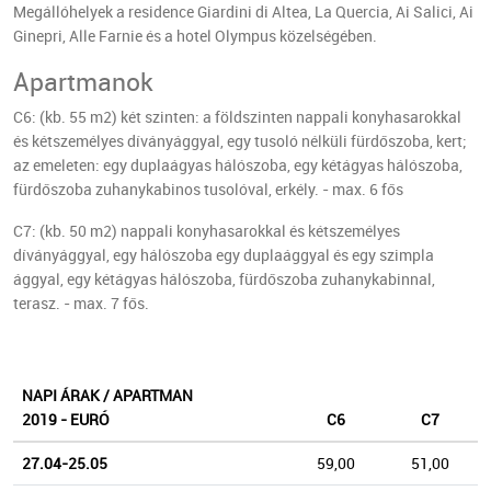
Megállóhelyek a residence Giardini di Altea, La Quercia, Ai Salici, Ai
Ginepri, Alle Farnie és a hotel Olympus közelségében.
Apartmanok
C6: (kb. 55 m2) két szinten: a földszinten nappali konyhasarokkal
és kétszemélyes díványággyal, egy tusoló nélküli fürdőszoba, kert;
az emeleten: egy duplaágyas hálószoba, egy kétágyas hálószoba,
fürdőszoba zuhanykabinos tusolóval, erkély. - max. 6 fős
C7: (kb. 50 m2) nappali konyhasarokkal és kétszemélyes
díványággyal, egy hálószoba egy duplaággyal és egy szimpla
ággyal, egy kétágyas hálószoba, fürdőszoba zuhanykabinnal,
terasz. - max. 7 fős.
NAPI ÁRAK / APARTMAN
2019 - EURÓ
C6
C7
27.04-25.05
59,00
51,00