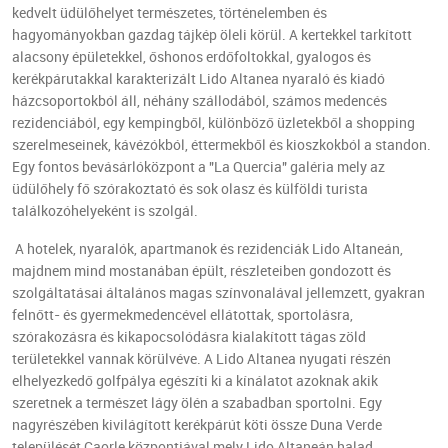
kedvelt üdülőhelyet természetes, történelemben és
hagyományokban gazdag tájkép öleli körül. A kertekkel tarkított
alacsony épületekkel, őshonos erdőfoltokkal, gyalogos és
kerékpárutakkal karakterizált Lido Altanea nyaraló és kiadó
házcsoportokból áll, néhány szállodából, számos medencés
rezidenciából, egy kempingből, különböző üzletekből a shopping
szerelmeseinek, kávézókból, éttermekből és kioszkokból a standon.
Egy fontos bevásárlóközpont a "La Quercia" galéria mely az
üdülőhely fő szórakoztató és sok olasz és külföldi turista
találkozóhelyeként is szolgál.
A hotelek, nyaralók, apartmanok és rezidenciák Lido Altaneán,
majdnem mind mostanában épült, részleteiben gondozott és
szolgáltatásai általános magas színvonalával jellemzett, gyakran
felnőtt- és gyermekmedencével ellátottak, sportolásra,
szórakozásra és kikapocsolódásra kialakított tágas zöld
területekkel vannak körülvéve. A Lido Altanea nyugati részén
elhelyezkedő golfpálya egészíti ki a kínálatot azoknak akik
szeretnek a természet lágy ölén a szabadban sportolni. Egy
nagyrészében kivilágított kerékpárút köti össze Duna Verde
települését Caorle központjával mely Lido Altaneán halad