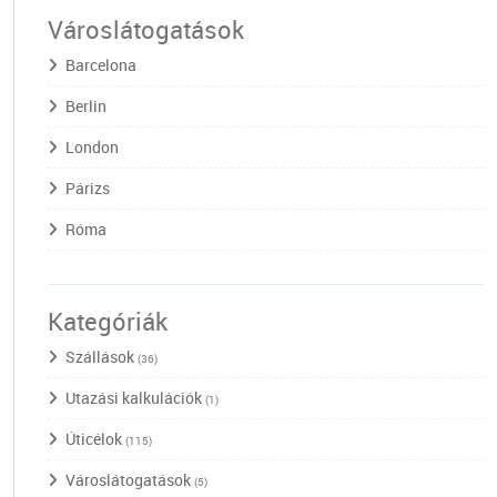
Városlátogatások
Barcelona
Berlin
London
Párizs
Róma
Kategóriák
Szállások
(36)
Utazási kalkulációk
(1)
Úticélok
(115)
Városlátogatások
(5)