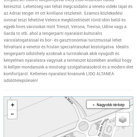
keresztül. Lehetőség van tehát megcsodálni a veneto vidéki tájat és
az Adriai tenger itt ott kivillanó részleteit. Számos közlekedési
úvonal teszi lehetővé Velence megközelítését rövid időn belül és
egyéb híres városokat mint Trieszt, Verona, Treviso, Udine vagy a
Garda tó stb. ahol a tengerparti nyaralást kultúrális
városlátogatással és bor- és gasztronómiai turizmussal lehet
felváltani a venetói és friulán specialitásokat kóstolgatva. Ideális
tengerparti üdülőhely azoknak a turistáknak akik nyugodt és
kényelmes nyaralásra vágynak a természet közelében anélkül hogy
le kelljen mondanunk a minőségi szolgáltatásokról és a modern élet
komfortjáról. Kellemes nyaralást kívánunk LIDO ALTANEA
üdülőtelepülésén!
+
＋ Nagyobb térkép
−