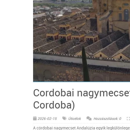
© Pixabay
Cordobai nagymecset
Cordoba)
2026-02-15
Úticélok
Hozzászólások: 0
A córdobai nagymecset Andalúzia egyik legkülönlege