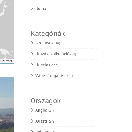
Róma
Kategóriák
Szállások
(36)
Utazási kalkulációk
(1)
ributors
Úticélok
(115)
Városlátogatások
(5)
Országok
Anglia
(21)
Ausztria
(3)
Belgium