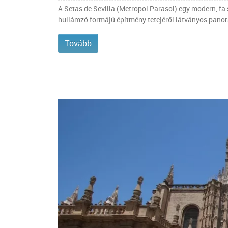
A Setas de Sevilla (Metropol Parasol) egy modern, fa 
hullámzó formájú építmény tetejéről látványos panoráma
Tovább