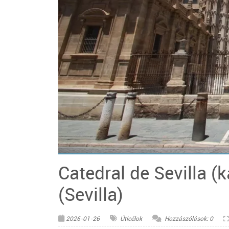
© Pixabay
Catedral de Sevilla (k
(Sevilla)
2026-01-26
Úticélok
Hozzászólások: 0