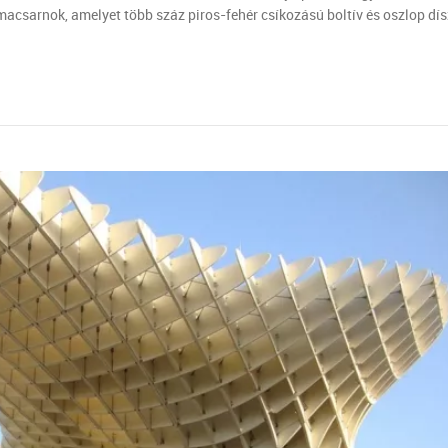
macsarnok, amelyet több száz piros-fehér csíkozású boltív és oszlop dís