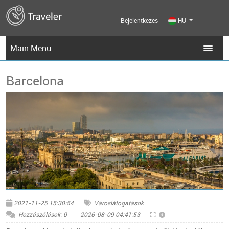
Bejelentkezés
HU
Main Menu
Barcelona
© Pixabay
2021-11-25 15:30:54
Városlátogatások
Hozzászólások: 0
2026-08-09 04:41:53