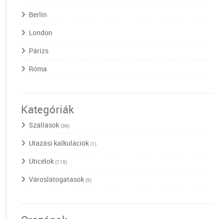
Berlin
London
Párizs
Róma
Kategóriák
Szállások
(36)
Utazási kalkulációk
(1)
Úticélok
(115)
Városlátogatások
(5)