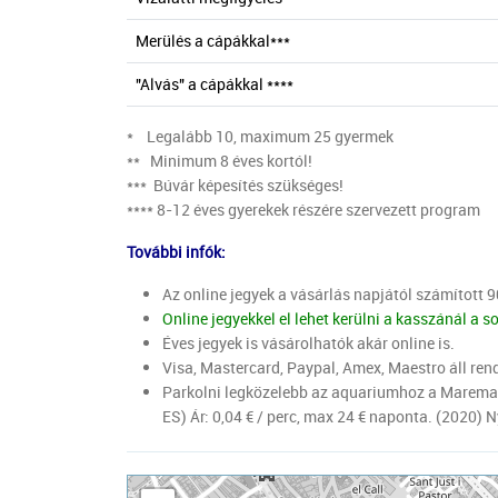
Merülés a cápákkal***
"Alvás" a cápákkal ****
* Legalább 10, maximum 25 gyermek
** Minimum 8 éves kortól!
*** Búvár képesítés szükséges!
**** 8-12 éves gyerekek részére szervezett program
További infók:
Az online jegyek a vásárlás napjától számított 
Online jegyekkel el lehet kerülni a kasszánál a s
Éves jegyek is vásárolhatók akár online is.
Visa, Mastercard, Paypal, Amex, Maestro áll rend
Parkolni legközelebb az aquariumhoz a Maremag
ES) Ár: 0,04 € / perc, max 24 € naponta. (2020) 