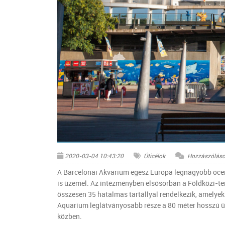
© Flickr -travel_expert
2020-03-04 10:43:20
Úticélok
Hozzászóláso
A Barcelonai Akvárium egész Európa legnagyobb óce
is üzemel. Az intézményben elsősorban a Földközi-te
összesen 35 hatalmas tartállyal rendelkezik, amelyek
Aquarium leglátványosabb része a 80 méter hosszú üveg
közben.