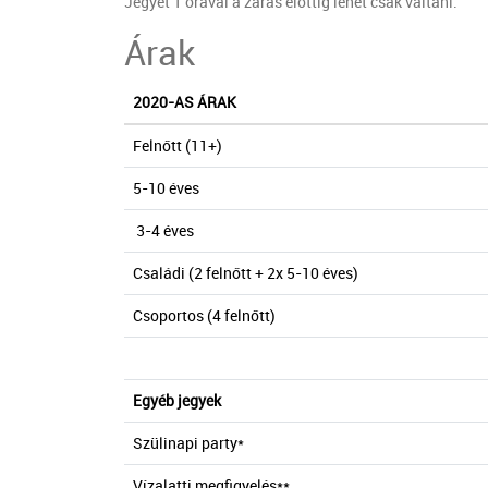
Jegyet 1 órával a zárás előttig lehet csak váltani.
Árak
2020-AS ÁRAK
Felnőtt (11+)
5-10 éves
3-4 éves
Családi (2 felnőtt + 2x 5-10 éves)
Csoportos (4 felnőtt)
Egyéb jegyek
Szülinapi party*
Vízalatti megfigyelés**