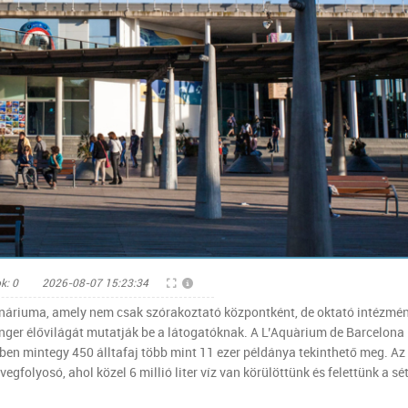
k: 0
2026-08-07 15:23:34
náriuma, amely nem csak szórakoztató központként, de oktató intézmé
nger élővilágát mutatják be a látogatóknak. A L’Aquàrium de Barcelona
ben mintegy 450 álltafaj több mint 11 ezer példánya tekinthető meg. Az
folyosó, ahol közel 6 millió liter víz van körülöttünk és felettünk a sé