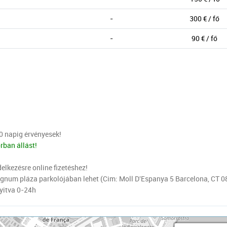
-
300 € / fő
-
90 € / fő
90 napig érvényesek!
orban állást!
elkezésre online fizetéshez!
num pláza parkolójában lehet (Cim: Moll D'Espanya 5 Barcelona, CT 0
Nyitva 0-24h