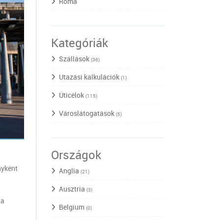
Róma
Kategóriák
Szállások
(36)
Utazási kalkulációk
(1)
Úticélok
(115)
Városlátogatások
(5)
Országok
nyként
Anglia
(21)
Ausztria
(3)
ta
Belgium
(0)