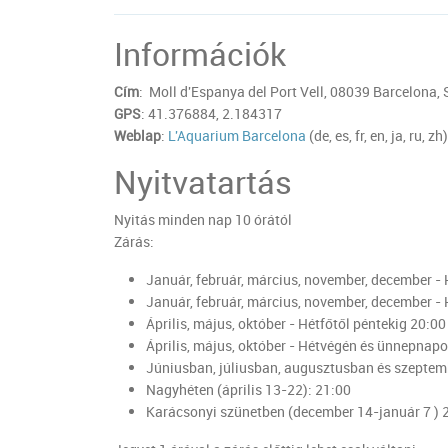
Információk
Cím
: Moll d'Espanya del Port Vell, 08039 Barcelona,
GPS
: 41.376884, 2.184317
Weblap
:
L'Aquarium Barcelona
(de, es, fr, en, ja, ru, zh)
Nyitvatartás
Nyitás minden nap 10 órától
Zárás:
Január, február, március, november, december - 
Január, február, március, november, december 
Április, május, október - Hétfőtől péntekig 20:00
Április, május, október - Hétvégén és ünnepnap
Júniusban, júliusban, augusztusban és szepte
Nagyhéten (április 13-22): 21:00
Karácsonyi szünetben (december 14-január 7 ) 