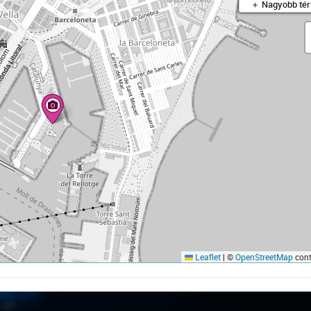
＋ Nagyobb tér
Leaflet
|
©
OpenStreetMap
cont