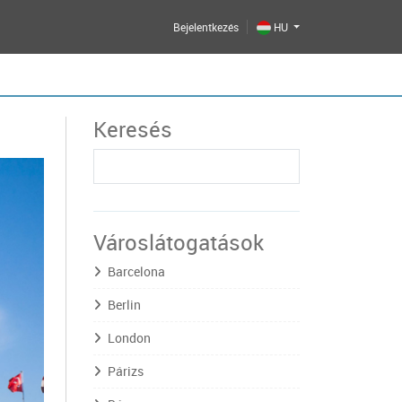
Bejelentkezés
HU
Keresés
Városlátogatások
Barcelona
Berlin
London
Párizs