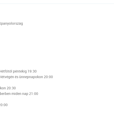
 Spanyolország
Hétfőtől péntekig 19:30
- Hétvégén és ünnepnapokon 20:00
okon 20:30
mberben miden nap 21:00
20:00