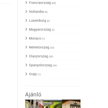
Franciaország
(49)
Hollandia
(0)
Luxemburg
(0)
Magyarország
(2)
Monaco
(1)
Németország
(24)
Olaszország
(30)
Spanyolország
(43)
Svájc
(1)
Ajánló