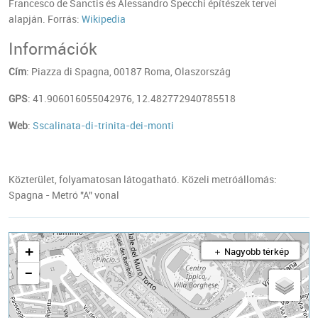
Francesco de Sanctis és Alessandro Specchi építészek tervei
alapján. Forrás:
Wikipedia
Információk
Cím
: Piazza di Spagna, 00187 Roma, Olaszország
GPS
: 41.906016055042976, 12.482772940785518
Web
:
Sscalinata-di-trinita-dei-monti
Közterület, folyamatosan látogatható. Közeli metróállomás:
Spagna - Metró "A" vonal
+
＋ Nagyobb térkép
−