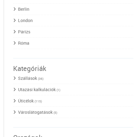
Berlin
London
Párizs
Róma
Kategóriák
Szállások
(36)
Utazási kalkulációk
(1)
Úticélok
(115)
Városlátogatások
(5)