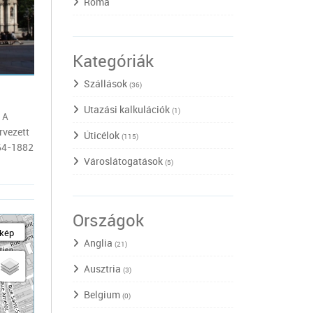
Róma
Kategóriák
Szállások
(36)
Utazási kalkulációk
(1)
 A
rvezett
Úticélok
(115)
864-1882
Városlátogatások
(5)
Országok
kép
Anglia
(21)
Ausztria
(3)
Belgium
(0)