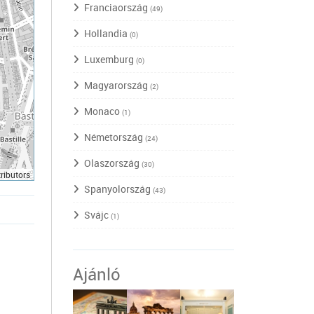
Franciaország
(49)
Hollandia
(0)
Luxemburg
(0)
Magyarország
(2)
Monaco
(1)
Németország
(24)
Olaszország
(30)
ributors
Spanyolország
(43)
Svájc
(1)
Ajánló