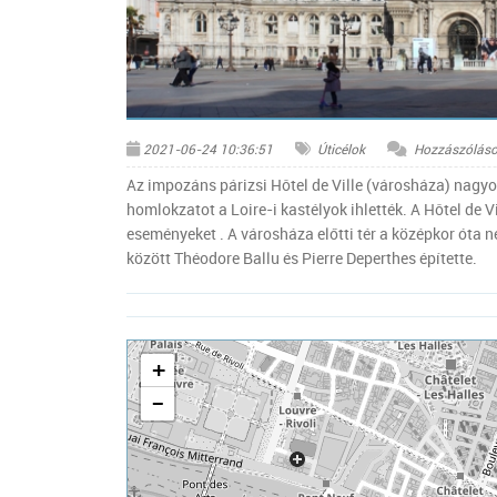
© Chabe01, CC BY-SA 4.0, via Wikimedia Commo
2021-06-24 10:36:51
Úticélok
Hozzászóláso
Az impozáns párizsi Hôtel de Ville (városháza) nagyo
homlokzatot a Loire-i kastélyok ihlették. A Hôtel de Vi
eseményeket . A városháza előtti tér a középkor óta né
között Théodore Ballu és Pierre Deperthes építette.
+
−