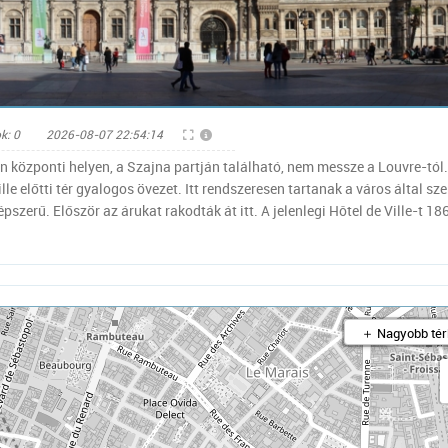
ns
k: 0
2026-08-07 22:54:14
n központi helyen, a Szajna partján található, nem messze a Louvre-tól.
lle előtti tér gyalogos övezet. Itt rendszeresen tartanak a város által sze
pszerű. Először az árukat rakodták át itt. A jelenlegi Hôtel de Ville-t 1
＋ Nagyobb tér