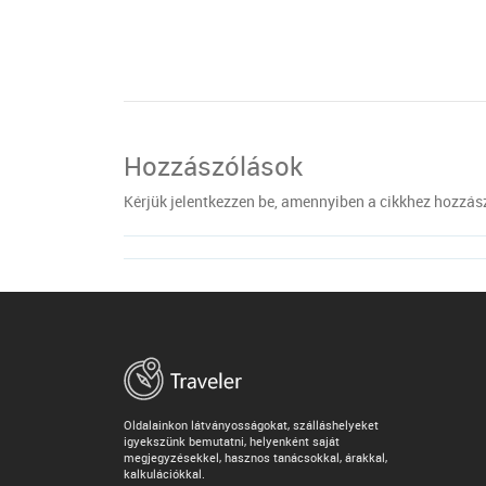
Hozzászólások
Kérjük jelentkezzen be, amennyiben a cikkhez hozzás
Oldalainkon látványosságokat, szálláshelyeket
igyekszünk bemutatni, helyenként saját
megjegyzésekkel, hasznos tanácsokkal, árakkal,
kalkulációkkal.