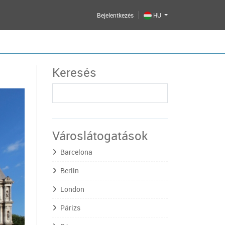
Bejelentkezés
HU
Keresés
Városlátogatások
Barcelona
Berlin
London
Párizs