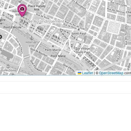
Leaflet
|
©
OpenStreetMap
cont