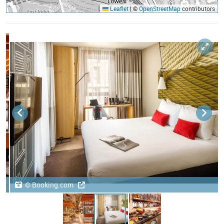
Leaflet
|
©
OpenStreetMap
contributors
© Booking.com