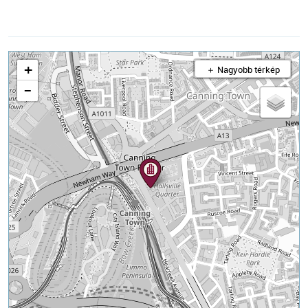
+
＋ Nagyobb térkép
−