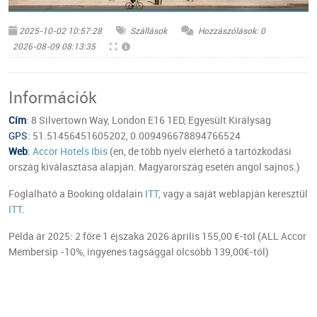
© Booking.com
2025-10-02 10:57:28
Szállások
Hozzászólások: 0
2026-08-09 08:13:35
Információk
Cím
: 8 Silvertown Way, London E16 1ED, Egyesült Királyság
GPS
: 51.51456451605202, 0.009496678894766524
Web
:
Accor Hotels Ibis
(en, de több nyelv elérhető a tartózkodási
ország kiválasztása alapján. Magyarország esetén angol sajnos.)
Foglalható a Booking oldalain
ITT
, vagy a saját weblapján keresztül
ITT
.
Példa ár 2025: 2 főre 1 éjszaka 2026 április 155,00 €-tól (ALL Accor
Membersip -10%, ingyenes tagsággal olcsóbb 139,00€-tól)