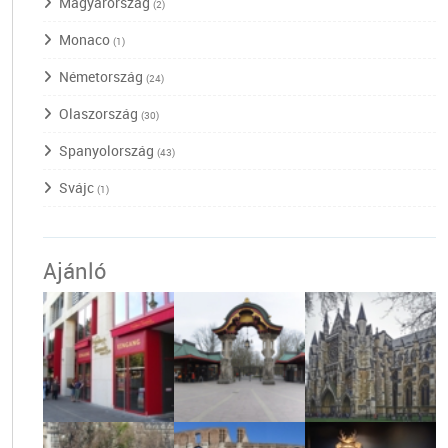
Magyarország
(2)
Monaco
(1)
Németország
(24)
Olaszország
(30)
Spanyolország
(43)
Svájc
(1)
Ajánló