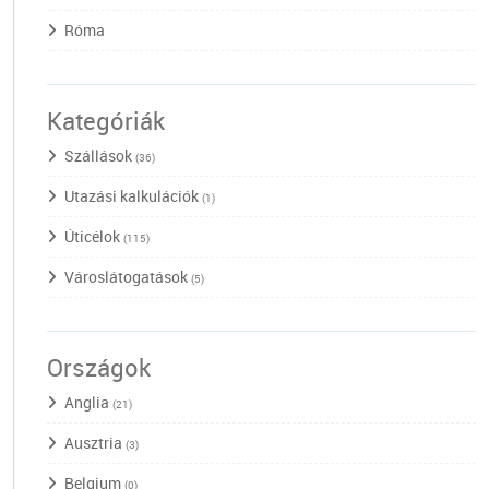
Róma
Kategóriák
Szállások
(36)
Utazási kalkulációk
(1)
Úticélok
(115)
Városlátogatások
(5)
Országok
Anglia
(21)
Ausztria
(3)
Belgium
(0)