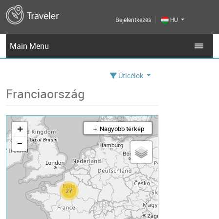
Bejelentkezés
HU
Main Menu
Úticélok
Franciaország
+
＋ Nagyobb térkép
−
27