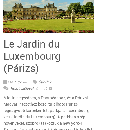
© Pixabay
Le Jardin du
Luxembourg
(Párizs)
2021-07-06
Úticélok
Hozzászólások: 0
A latin negyedben, a Panthéonhoz, és a Párizsi
Magyar Intézethez közel található Párizs
legnagyobb körbekerített parkja, a Luxembourg-
kert (Jardin du Luxembourg). A parkban szép
növényeket, szobrokat (köztük a new york-i
Szabadság-szobor mását), és egy csodás Medici-