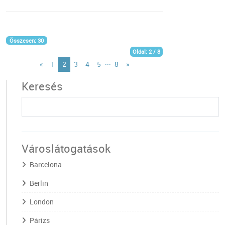
Összesen: 30
Oldal: 2 / 8
...
«
1
2
3
4
5
8
»
Keresés
Városlátogatások
Barcelona
Berlin
London
Párizs