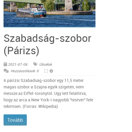
© Flickr - JJ7592
Szabadság-szobor
(Párizs)
2021-07-06
Úticélok
Hozzászólások: 0
A párizsi Szabadság-szobor egy 11,5 méter
magas szobor a Szajna egyik szigetén, nem
messze az Eiffel-toronytól. Úgy lett felállítva,
hogy az arca a New York-i nagyobb "testvér" felé
tekintsen. (Forrás: Wikipedia)
Tovább