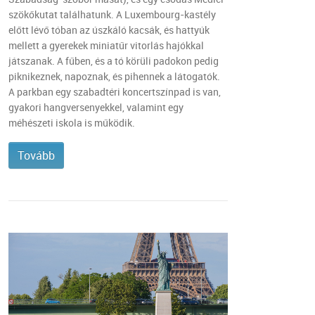
szökőkutat találhatunk. A Luxembourg-kastély
előtt lévő tóban az úszkáló kacsák, és hattyúk
mellett a gyerekek miniatűr vitorlás hajókkal
játszanak. A fűben, és a tó körüli padokon pedig
piknikeznek, napoznak, és pihennek a látogatók.
A parkban egy szabadtéri koncertszínpad is van,
gyakori hangversenyekkel, valamint egy
méhészeti iskola is működik.
Tovább